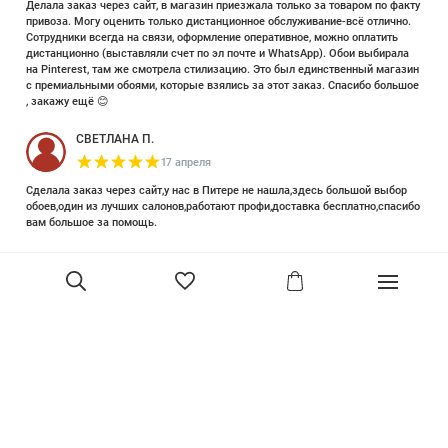
Делала заказ через сайт, в магазин приезжала только за товаром по факту
привоза. Могу оценить только дистанционное обслуживание-всё отлично.
Сотрудники всегда на связи, оформление оперативное, можно оплатить
дистанционно (выставляли счет по эл почте и WhatsApp). Обои выбирала
на Pinterest, там же смотрела стилизацию. Это был единственный магазин
с премиальными обоями, которые взялись за этот заказ. Спасибо большое
, закажу ещё 😊
СВЕТЛАНА П.
17 апреля
Сделала заказ через сайт,у нас в Питере не нашла,здесь большой выбор
обоев,один из лучших салонов,работают профи,доставка бесплатно,спасибо
вам большое за помощь.
Елизавета Петрова
23 июня 2025
Уже двадцать лет знакома с этой кампанией и использую их обои и краски
в разных своих проектах. Всегда готовы подсказать, проконсультировать,
помочь с выбором! Пользуюсь случаем и хочу сказать вам спасибо, что
В корзину
сохраняете возможность прийти в «ламповый» )магазинчик в центре, и
получить вашу экспертную поддержку! Для меня очень важно встречать
настоящих профессионалов!
артур малышев