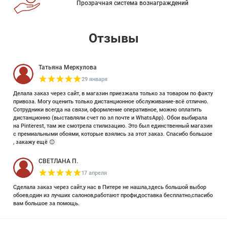
Прозрачная система вознаграждений
Отзывы
Татьяна Меркулова
29 января
Делала заказ через сайт, в магазин приезжала только за товаром по факту
привоза. Могу оценить только дистанционное обслуживание-всё отлично.
Сотрудники всегда на связи, оформление оперативное, можно оплатить
дистанционно (выставляли счет по эл почте и WhatsApp). Обои выбирала
на Pinterest, там же смотрела стилизацию. Это был единственный магазин
с премиальными обоями, которые взялись за этот заказ. Спасибо большое
, закажу ещё 😊
СВЕТЛАНА П.
17 апреля
Сделала заказ через сайт,у нас в Питере не нашла,здесь большой выбор
обоев,один из лучших салонов,работают профи,доставка бесплатно,спасибо
вам большое за помощь.
Елизавета Петрова