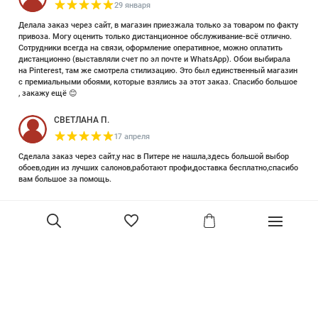
29 января
Делала заказ через сайт, в магазин приезжала только за товаром по факту
привоза. Могу оценить только дистанционное обслуживание-всё отлично.
Сотрудники всегда на связи, оформление оперативное, можно оплатить
дистанционно (выставляли счет по эл почте и WhatsApp). Обои выбирала
на Pinterest, там же смотрела стилизацию. Это был единственный магазин
с премиальными обоями, которые взялись за этот заказ. Спасибо большое
, закажу ещё 😊
СВЕТЛАНА П.
17 апреля
Сделала заказ через сайт,у нас в Питере не нашла,здесь большой выбор
обоев,один из лучших салонов,работают профи,доставка бесплатно,спасибо
вам большое за помощь.
Елизавета Петрова
23 июня 2025
Уже двадцать лет знакома с этой кампанией и использую их обои и краски
в разных своих проектах. Всегда готовы подсказать, проконсультировать,
помочь с выбором! Пользуюсь случаем и хочу сказать вам спасибо, что
В корзину
сохраняете возможность прийти в «ламповый» )магазинчик в центре, и
получить вашу экспертную поддержку! Для меня очень важно встречать
настоящих профессионалов!