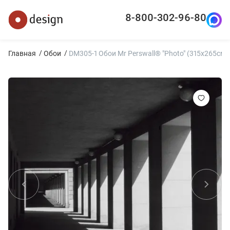
8-800-302-96-80
Главная
Обои
DM305-1 Обои Mr Perswall® "Photo" (315x265см)