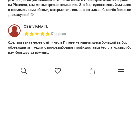
на Pinterest, там же смотрела стилизацию. Это был единственный магазин
с премиальными обоями, которые взялись за этот заказ. Спасибо большое
, закажу ещё 😊
СВЕТЛАНА П.
17 апреля
Сделала заказ через сайт,у нас в Питере не нашла,здесь большой выбор
обоев,один из лучших салонов,работают профи,доставка бесплатно,спасибо
вам большое за помощь.
Елизавета Петрова
23 июня 2025
Уже двадцать лет знакома с этой кампанией и использую их обои и краски
в разных своих проектах. Всегда готовы подсказать, проконсультировать,
помочь с выбором! Пользуюсь случаем и хочу сказать вам спасибо, что
В корзину
сохраняете возможность прийти в «ламповый» )магазинчик в центре, и
получить вашу экспертную поддержку! Для меня очень важно встречать
настоящих профессионалов!
артур малышев
30 марта
Прекрасный салон, вежливое обслуживание и высокий профессионализм с
богатым ассортиментом 👍