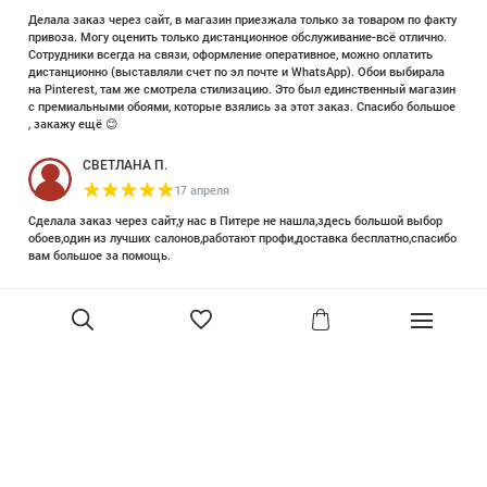
Делала заказ через сайт, в магазин приезжала только за товаром по факту
привоза. Могу оценить только дистанционное обслуживание-всё отлично.
Сотрудники всегда на связи, оформление оперативное, можно оплатить
дистанционно (выставляли счет по эл почте и WhatsApp). Обои выбирала
на Pinterest, там же смотрела стилизацию. Это был единственный магазин
с премиальными обоями, которые взялись за этот заказ. Спасибо большое
, закажу ещё 😊
СВЕТЛАНА П.
17 апреля
Сделала заказ через сайт,у нас в Питере не нашла,здесь большой выбор
обоев,один из лучших салонов,работают профи,доставка бесплатно,спасибо
вам большое за помощь.
Елизавета Петрова
23 июня 2025
Уже двадцать лет знакома с этой кампанией и использую их обои и краски
в разных своих проектах. Всегда готовы подсказать, проконсультировать,
помочь с выбором! Пользуюсь случаем и хочу сказать вам спасибо, что
В корзину
сохраняете возможность прийти в «ламповый» )магазинчик в центре, и
получить вашу экспертную поддержку! Для меня очень важно встречать
настоящих профессионалов!
артур малышев