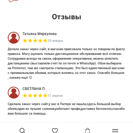
Отзывы
Татьяна Меркулова
29 января
Делала заказ через сайт, в магазин приезжала только за товаром по факту
привоза. Могу оценить только дистанционное обслуживание-всё отлично.
Сотрудники всегда на связи, оформление оперативное, можно оплатить
дистанционно (выставляли счет по эл почте и WhatsApp). Обои выбирала
на Pinterest, там же смотрела стилизацию. Это был единственный магазин
с премиальными обоями, которые взялись за этот заказ. Спасибо большое
, закажу ещё 😊
СВЕТЛАНА П.
17 апреля
Сделала заказ через сайт,у нас в Питере не нашла,здесь большой выбор
обоев,один из лучших салонов,работают профи,доставка бесплатно,спасибо
вам большое за помощь.
Елизавета Петрова
23 июня 2025