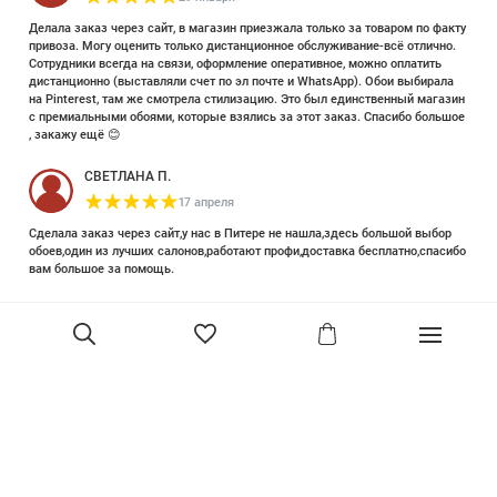
Делала заказ через сайт, в магазин приезжала только за товаром по факту
привоза. Могу оценить только дистанционное обслуживание-всё отлично.
Сотрудники всегда на связи, оформление оперативное, можно оплатить
дистанционно (выставляли счет по эл почте и WhatsApp). Обои выбирала
на Pinterest, там же смотрела стилизацию. Это был единственный магазин
с премиальными обоями, которые взялись за этот заказ. Спасибо большое
, закажу ещё 😊
СВЕТЛАНА П.
17 апреля
Сделала заказ через сайт,у нас в Питере не нашла,здесь большой выбор
обоев,один из лучших салонов,работают профи,доставка бесплатно,спасибо
вам большое за помощь.
Елизавета Петрова
23 июня 2025
Уже двадцать лет знакома с этой кампанией и использую их обои и краски
в разных своих проектах. Всегда готовы подсказать, проконсультировать,
помочь с выбором! Пользуюсь случаем и хочу сказать вам спасибо, что
В корзину
сохраняете возможность прийти в «ламповый» )магазинчик в центре, и
получить вашу экспертную поддержку! Для меня очень важно встречать
настоящих профессионалов!