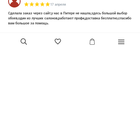
17 апреля
Сделала заказ через сайт,у нас в Питере не нашла,здесь большой выбор
обоев,один из лучших салонов,работают профи,доставка бесплатно,спасибо
вам большое за помощь.
Елизавета Петрова
23 июня 2025
Уже двадцать лет знакома с этой кампанией и использую их обои и краски
в разных своих проектах. Всегда готовы подсказать, проконсультировать,
помочь с выбором! Пользуюсь случаем и хочу сказать вам спасибо, что
В корзину
сохраняете возможность прийти в «ламповый» )магазинчик в центре, и
получить вашу экспертную поддержку! Для меня очень важно встречать
настоящих профессионалов!
артур малышев
30 марта
Прекрасный салон, вежливое обслуживание и высокий профессионализм с
богатым ассортиментом 👍
Ольга Симонова
2 декабря 2022
Покупала обои. Выбирала долго, спасибо за терпение продавцу. Все