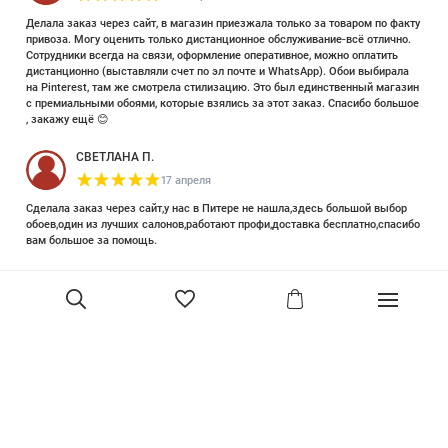
Делала заказ через сайт, в магазин приезжала только за товаром по факту
привоза. Могу оценить только дистанционное обслуживание-всё отлично.
Сотрудники всегда на связи, оформление оперативное, можно оплатить
дистанционно (выставляли счет по эл почте и WhatsApp). Обои выбирала
на Pinterest, там же смотрела стилизацию. Это был единственный магазин
с премиальными обоями, которые взялись за этот заказ. Спасибо большое
, закажу ещё 😊
СВЕТЛАНА П.
17 апреля
Сделала заказ через сайт,у нас в Питере не нашла,здесь большой выбор
обоев,один из лучших салонов,работают профи,доставка бесплатно,спасибо
вам большое за помощь.
Елизавета Петрова
23 июня 2025
Уже двадцать лет знакома с этой кампанией и использую их обои и краски
в разных своих проектах. Всегда готовы подсказать, проконсультировать,
помочь с выбором! Пользуюсь случаем и хочу сказать вам спасибо, что
В корзину
сохраняете возможность прийти в «ламповый» )магазинчик в центре, и
получить вашу экспертную поддержку! Для меня очень важно встречать
настоящих профессионалов!
артур малышев