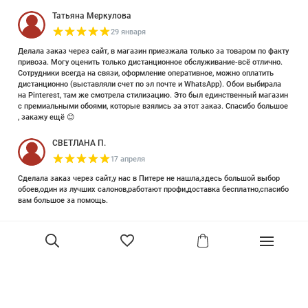
Татьяна Меркулова
29 января
Делала заказ через сайт, в магазин приезжала только за товаром по факту
привоза. Могу оценить только дистанционное обслуживание-всё отлично.
Сотрудники всегда на связи, оформление оперативное, можно оплатить
дистанционно (выставляли счет по эл почте и WhatsApp). Обои выбирала
на Pinterest, там же смотрела стилизацию. Это был единственный магазин
с премиальными обоями, которые взялись за этот заказ. Спасибо большое
, закажу ещё 😊
СВЕТЛАНА П.
17 апреля
Сделала заказ через сайт,у нас в Питере не нашла,здесь большой выбор
обоев,один из лучших салонов,работают профи,доставка бесплатно,спасибо
вам большое за помощь.
Елизавета Петрова
23 июня 2025
Уже двадцать лет знакома с этой кампанией и использую их обои и краски
в разных своих проектах. Всегда готовы подсказать, проконсультировать,
помочь с выбором! Пользуюсь случаем и хочу сказать вам спасибо, что
В корзину
сохраняете возможность прийти в «ламповый» )магазинчик в центре, и
получить вашу экспертную поддержку! Для меня очень важно встречать