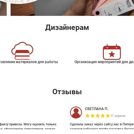
Дизайнерам
тавление материалов для работы
Организация мероприятий для ди
Отзывы
СВЕТЛАНА П.
17 апреля
факту привоза. Могу оценить только
Сделала заказ через сайт,у нас в Питер
зи, оформление оперативное, можно
салонов,работают профи,доставка беспл
ои выбирала на Pinterest, там же