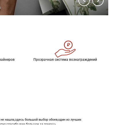
зайнеров
Прозрачная система вознаграждений
е не нашла,здесь большой выбор обоев,один из лучших
атно,спасибо вам большое за помощь.