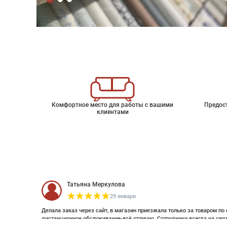
Комфортное место для работы с вашими
Предос
клиентами
Татьяна Меркулова
29 января
Делала заказ через сайт, в магазин приезжала только за товаром по 
дистанционное обслуживание-всё отлично. Сотрудники всегда на свя
оплатить дистанционно (выставляли счет по эл почте и WhatsApp). Об