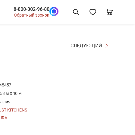
8-800-302-96-80
Обратный звонок
СЛЕДУЮЩИЙ
45457
.53 м X 10 м
нглия
UST KITCHENS
URA