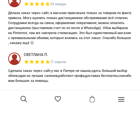
29 января
Делала заказ через сайт, в магазин приезжала только за товаром по факту
привоза. Могу оценить только дистанционное обслуживание-всё отлично.
Сотрудники всегда на связи, оформление оперативное, можно оплатить
дистанционно (выставляли счет по эл почте и WhatsApp). Обои выбирала
на Pinterest, там же смотрела стилизацию. Это был единственный магазин
с премиальными обоями, которые взялись за этот заказ. Спасибо большое
, закажу ещё 😊
СВЕТЛАНА П.
17 апреля
Сделала заказ через сайт,у нас в Питере не нашла,здесь большой выбор
обоев,один из лучших салонов,работают профи,доставка бесплатно,спасибо
вам большое за помощь.
Елизавета Петрова
23 июня 2025
Уже двадцать лет знакома с этой кампанией и использую их обои и краски
в разных своих проектах. Всегда готовы подсказать, проконсультировать,
помочь с выбором! Пользуюсь случаем и хочу сказать вам спасибо, что
В корзину
сохраняете возможность прийти в «ламповый» )магазинчик в центре, и
получить вашу экспертную поддержку! Для меня очень важно встречать
настоящих профессионалов!