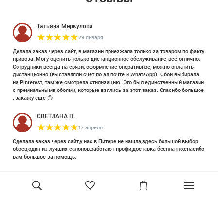
Татьяна Меркулова
29 января
Делала заказ через сайт, в магазин приезжала только за товаром по факту
привоза. Могу оценить только дистанционное обслуживание-всё отлично.
Сотрудники всегда на связи, оформление оперативное, можно оплатить
дистанционно (выставляли счет по эл почте и WhatsApp). Обои выбирала
на Pinterest, там же смотрела стилизацию. Это был единственный магазин
с премиальными обоями, которые взялись за этот заказ. Спасибо большое
, закажу ещё 😊
СВЕТЛАНА П.
17 апреля
Сделала заказ через сайт,у нас в Питере не нашла,здесь большой выбор
обоев,один из лучших салонов,работают профи,доставка бесплатно,спасибо
вам большое за помощь.
Елизавета Петрова
23 июня 2025
Уже двадцать лет знакома с этой кампанией и использую их обои и краски
в разных своих проектах. Всегда готовы подсказать, проконсультировать,
помочь с выбором! Пользуюсь случаем и хочу сказать вам спасибо, что