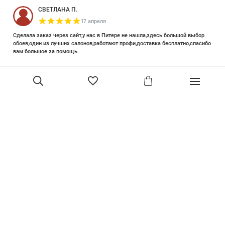
СВЕТЛАНА П.
17 апреля
Сделала заказ через сайт,у нас в Питере не нашла,здесь большой выбор
обоев,один из лучших салонов,работают профи,доставка бесплатно,спасибо
вам большое за помощь.
Елизавета Петрова
23 июня 2025
Уже двадцать лет знакома с этой кампанией и использую их обои и краски
в разных своих проектах. Всегда готовы подсказать, проконсультировать,
помочь с выбором! Пользуюсь случаем и хочу сказать вам спасибо, что
В корзину
сохраняете возможность прийти в «ламповый» )магазинчик в центре, и
получить вашу экспертную поддержку! Для меня очень важно встречать
настоящих профессионалов!
артур малышев
30 марта
Прекрасный салон, вежливое обслуживание и высокий профессионализм с
богатым ассортиментом 👍
Ольга Симонова
2 декабря 2022