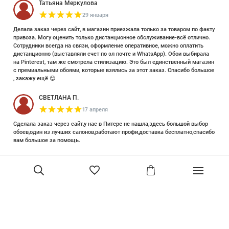
Татьяна Меркулова
29 января
Делала заказ через сайт, в магазин приезжала только за товаром по факту
привоза. Могу оценить только дистанционное обслуживание-всё отлично.
Сотрудники всегда на связи, оформление оперативное, можно оплатить
дистанционно (выставляли счет по эл почте и WhatsApp). Обои выбирала
на Pinterest, там же смотрела стилизацию. Это был единственный магазин
с премиальными обоями, которые взялись за этот заказ. Спасибо большое
, закажу ещё 😊
СВЕТЛАНА П.
17 апреля
Сделала заказ через сайт,у нас в Питере не нашла,здесь большой выбор
обоев,один из лучших салонов,работают профи,доставка бесплатно,спасибо
вам большое за помощь.
Елизавета Петрова
23 июня 2025
Уже двадцать лет знакома с этой кампанией и использую их обои и краски
в разных своих проектах. Всегда готовы подсказать, проконсультировать,
помочь с выбором! Пользуюсь случаем и хочу сказать вам спасибо, что
В корзину
сохраняете возможность прийти в «ламповый» )магазинчик в центре, и
получить вашу экспертную поддержку! Для меня очень важно встречать
настоящих профессионалов!