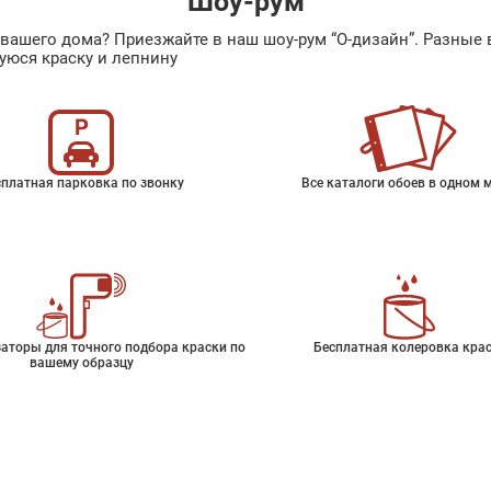
Шоу-рум
ах вашего дома? Приезжайте в наш шоу-рум “О-дизайн”. Разн
уюся краску и лепнину
платная парковка по звонку
Все каталоги обоев в одном 
аторы для точного подбора краски по
Бесплатная колеровка кра
вашему образцу