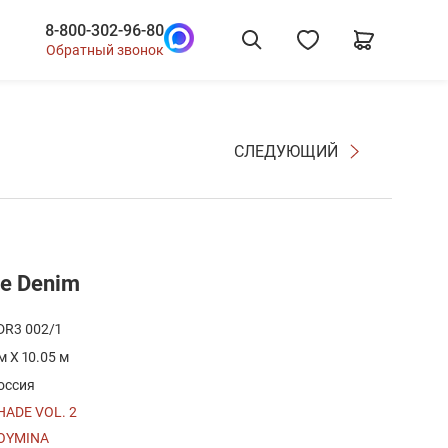
8-800-302-96-80
Обратный звонок
СЛЕДУЮЩИЙ
е Denim
DR3 002/1
 м X 10.05 м
оссия
HADE VOL. 2
OYMINA