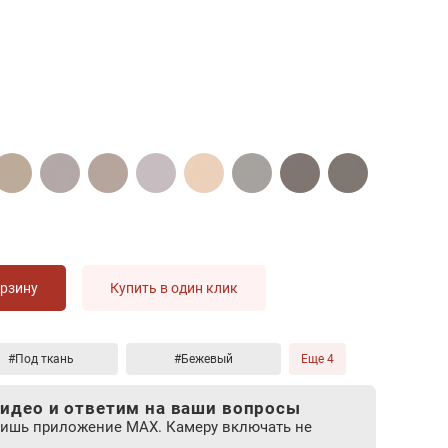
орзину
Купить в один клик
#Под ткань
#Бежевый
Еще 4
идео и ответим на ваши вопросы
лишь приложение MAX. Камеру включать не