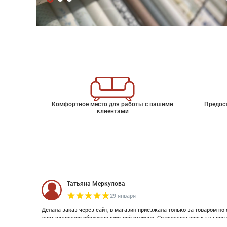
Комфортное место для работы с вашими
Предос
клиентами
Татьяна Меркулова
29 января
Делала заказ через сайт, в магазин приезжала только за товаром по 
дистанционное обслуживание-всё отлично. Сотрудники всегда на свя
оплатить дистанционно (выставляли счет по эл почте и WhatsApp). Об