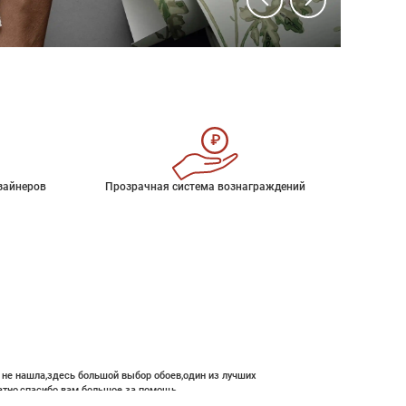
зайнеров
Прозрачная система вознаграждений
е не нашла,здесь большой выбор обоев,один из лучших
атно,спасибо вам большое за помощь.