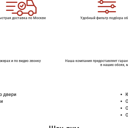
ыстрая доставка по Москве
Удобный фильтр подбора об
жерах и по видео звонку
Наша компания предоставляет гарант
в наших обоях, 
о двери
К
ии
О
О
О