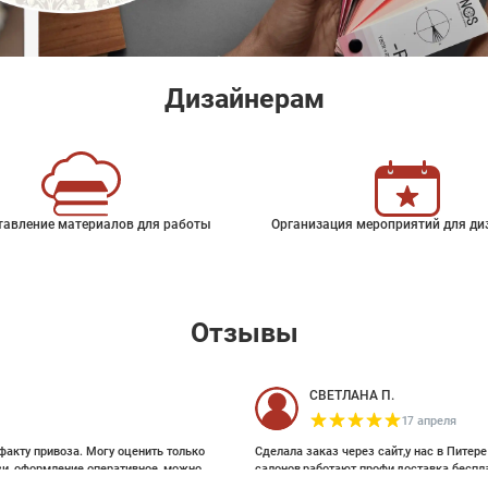
Дизайнерам
тавление материалов для работы
Организация мероприятий для ди
Отзывы
СВЕТЛАНА П.
17 апреля
факту привоза. Могу оценить только
Сделала заказ через сайт,у нас в Питер
зи, оформление оперативное, можно
салонов,работают профи,доставка беспл
ои выбирала на Pinterest, там же