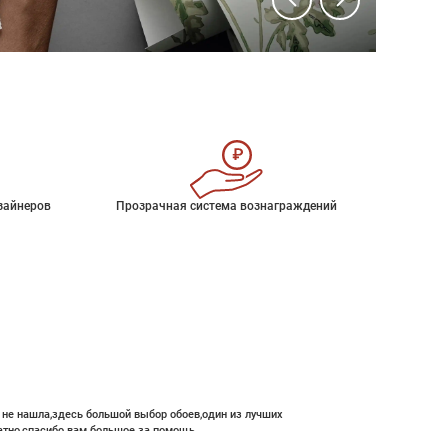
зайнеров
Прозрачная система вознаграждений
е не нашла,здесь большой выбор обоев,один из лучших
атно,спасибо вам большое за помощь.