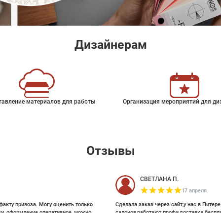
Дизайнерам
тавление материалов для работы
Организация мероприятий для ди
Отзывы
СВЕТЛАНА П.
17 апреля
факту привоза. Могу оценить только
Сделала заказ через сайт,у нас в Питер
зи, оформление оперативное, можно
салонов,работают профи,доставка беспл
ои выбирала на Pinterest, там же