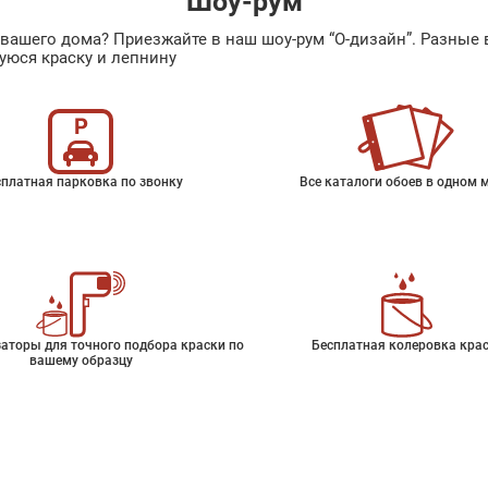
Шоу-рум
ах вашего дома? Приезжайте в наш шоу-рум “О-дизайн”. Разн
уюся краску и лепнину
платная парковка по звонку
Все каталоги обоев в одном 
аторы для точного подбора краски по
Бесплатная колеровка кра
вашему образцу