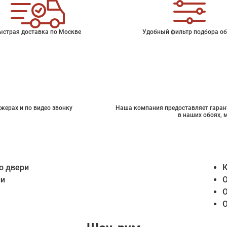
ыстрая доставка по Москве
Удобный фильтр подбора об
жерах и по видео звонку
Наша компания предоставляет гарант
в наших обоях, 
о двери
К
ии
О
О
О