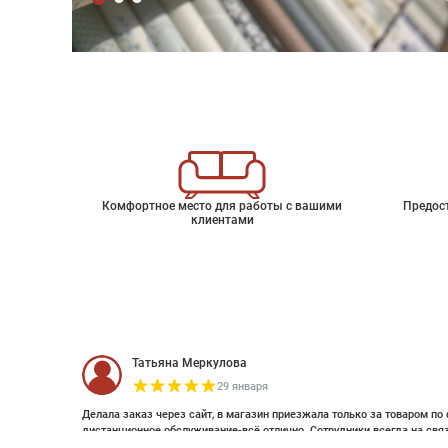
Комфортное место для работы с вашими
Предос
клиентами
Татьяна Меркулова
29 января
Делала заказ через сайт, в магазин приезжала только за товаром по 
дистанционное обслуживание-всё отлично. Сотрудники всегда на свя
оплатить дистанционно (выставляли счет по эл почте и WhatsApp). Об