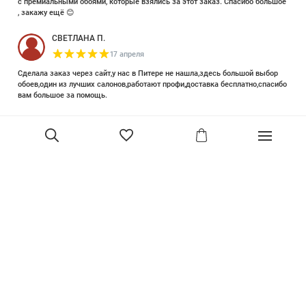
с премиальными обоями, которые взялись за этот заказ. Спасибо большое
, закажу ещё 😊
СВЕТЛАНА П.
17 апреля
Сделала заказ через сайт,у нас в Питере не нашла,здесь большой выбор
обоев,один из лучших салонов,работают профи,доставка бесплатно,спасибо
вам большое за помощь.
Елизавета Петрова
23 июня 2025
Уже двадцать лет знакома с этой кампанией и использую их обои и краски
в разных своих проектах. Всегда готовы подсказать, проконсультировать,
помочь с выбором! Пользуюсь случаем и хочу сказать вам спасибо, что
В корзину
сохраняете возможность прийти в «ламповый» )магазинчик в центре, и
получить вашу экспертную поддержку! Для меня очень важно встречать
настоящих профессионалов!
артур малышев
30 марта
Прекрасный салон, вежливое обслуживание и высокий профессионализм с
богатым ассортиментом 👍