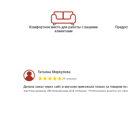
Комфортное место для работы с вашими
Предос
клиентами
Татьяна Меркулова
29 января
Делала заказ через сайт, в магазин приезжала только за товаром по 
дистанционное обслуживание-всё отлично. Сотрудники всегда на свя
оплатить дистанционно (выставляли счет по эл почте и WhatsApp). Об
Фотообои Marbling - You Go
смотрела стилизацию. Это был единственный магазин с премиальным
заказ. Спасибо большое , закажу ещё 😊
Артикул
P280113-8
Елизавета Петрова