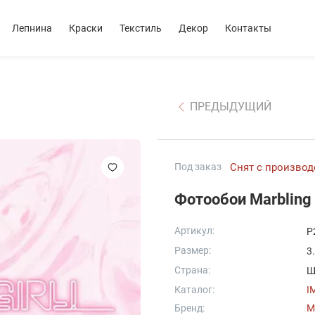
Лепнина
Краски
Текстиль
Декор
Контакты
ПРЕДЫДУЩИЙ
Под заказ
Снят с производ
Фотообои Marbling 
Артикул:
P
Размер:
3
Страна:
Ш
Каталог:
I
Бренд:
M