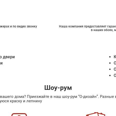
жерах и по видео звонку
Наша компания предоставляет гарант
в наших обоях, 
о двери
К
ии
О
О
О
Шоу-рум
ах вашего дома? Приезжайте в наш шоу-рум “О-дизайн”. Разн
уюся краску и лепнину