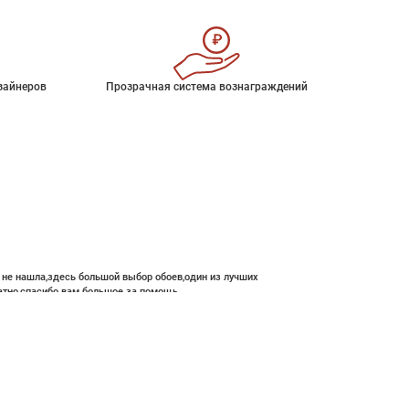
зайнеров
Прозрачная система вознаграждений
е не нашла,здесь большой выбор обоев,один из лучших
атно,спасибо вам большое за помощь.
 020 ₽
В корзину