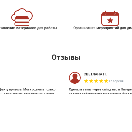
тавление материалов для работы
Организация мероприятий для ди
Отзывы
СВЕТЛАНА П.
17 апреля
факту привоза. Могу оценить только
Сделала заказ через сайт,у нас в Питер
зи, оформление оперативное, можно
салонов,работают профи,доставка беспл
ои выбирала на Pinterest, там же
и обоями, которые взялись за этот
20
артур малышев