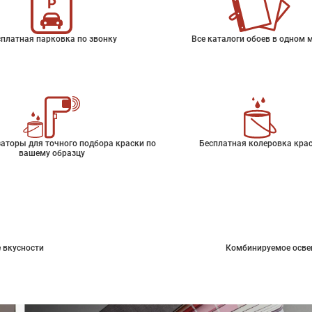
платная парковка по звонку
Все каталоги обоев в одном 
аторы для точного подбора краски по
Бесплатная колеровка кра
вашему образцу
 вкусности
Комбинируемое осве