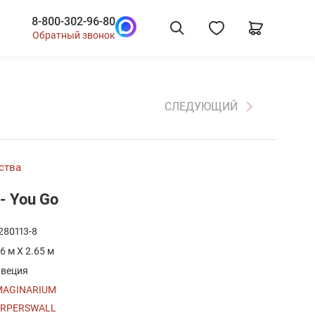
8-800-302-96-80
Обратный звонок
СЛЕДУЮЩИЙ
ства
- You Go
280113-8
.6 м X 2.65 м
веция
MAGINARIUM
RPERSWALL