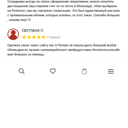
Сотрудники всегда на связи, оформление оперативное, можно оплатить
дистанционно (выставляли счет по эл почте и WhatsApp). Обои выбирала
на Pinterest, там же смотрела стилизацию. Это был единственный магазин
с премиальными обоями, которые взялись за этот заказ. Спасибо большое
, закажу ещё 😊
СВЕТЛАНА П.
17 апреля
Сделала заказ через сайт,у нас в Питере не нашла,здесь большой выбор
обоев,один из лучших салонов,работают профи,доставка бесплатно,спасибо
вам большое за помощь.
Елизавета Петрова
23 июня 2025
Уже двадцать лет знакома с этой кампанией и использую их обои и краски
в разных своих проектах. Всегда готовы подсказать, проконсультировать,
помочь с выбором! Пользуюсь случаем и хочу сказать вам спасибо, что
В корзину
сохраняете возможность прийти в «ламповый» )магазинчик в центре, и
получить вашу экспертную поддержку! Для меня очень важно встречать
настоящих профессионалов!
артур малышев
30 марта