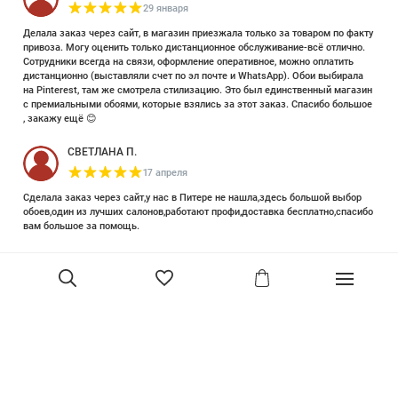
29 января
Делала заказ через сайт, в магазин приезжала только за товаром по факту
привоза. Могу оценить только дистанционное обслуживание-всё отлично.
Сотрудники всегда на связи, оформление оперативное, можно оплатить
дистанционно (выставляли счет по эл почте и WhatsApp). Обои выбирала
на Pinterest, там же смотрела стилизацию. Это был единственный магазин
с премиальными обоями, которые взялись за этот заказ. Спасибо большое
, закажу ещё 😊
СВЕТЛАНА П.
17 апреля
Сделала заказ через сайт,у нас в Питере не нашла,здесь большой выбор
обоев,один из лучших салонов,работают профи,доставка бесплатно,спасибо
вам большое за помощь.
Елизавета Петрова
23 июня 2025
Уже двадцать лет знакома с этой кампанией и использую их обои и краски
в разных своих проектах. Всегда готовы подсказать, проконсультировать,
помочь с выбором! Пользуюсь случаем и хочу сказать вам спасибо, что
В корзину
сохраняете возможность прийти в «ламповый» )магазинчик в центре, и
получить вашу экспертную поддержку! Для меня очень важно встречать
настоящих профессионалов!