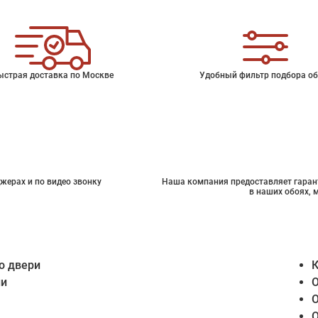
ыстрая доставка по Москве
Удобный фильтр подбора об
жерах и по видео звонку
Наша компания предоставляет гарант
в наших обоях, 
о двери
К
ии
О
О
О