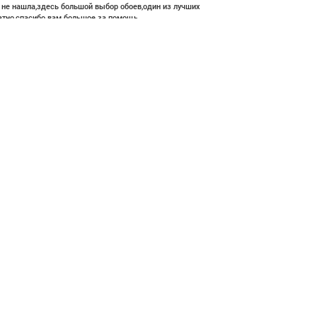
е не нашла,здесь большой выбор обоев,один из лучших
атно,спасибо вам большое за помощь.
 160 ₽
В корзину
ние и высокий профессионализм с богатым ассортиментом 👍