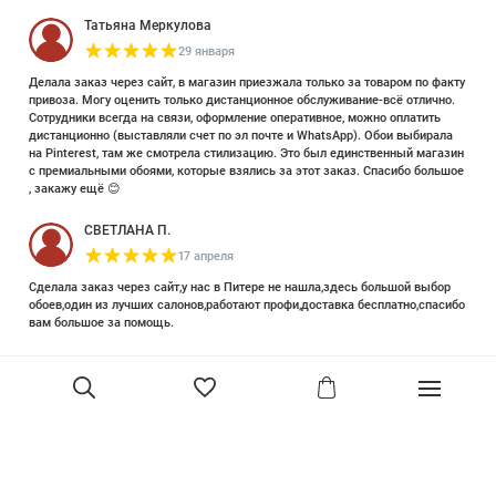
Татьяна Меркулова
29 января
Делала заказ через сайт, в магазин приезжала только за товаром по факту
привоза. Могу оценить только дистанционное обслуживание-всё отлично.
Сотрудники всегда на связи, оформление оперативное, можно оплатить
дистанционно (выставляли счет по эл почте и WhatsApp). Обои выбирала
на Pinterest, там же смотрела стилизацию. Это был единственный магазин
с премиальными обоями, которые взялись за этот заказ. Спасибо большое
, закажу ещё 😊
СВЕТЛАНА П.
17 апреля
Сделала заказ через сайт,у нас в Питере не нашла,здесь большой выбор
обоев,один из лучших салонов,работают профи,доставка бесплатно,спасибо
вам большое за помощь.
Елизавета Петрова
23 июня 2025
Уже двадцать лет знакома с этой кампанией и использую их обои и краски
в разных своих проектах. Всегда готовы подсказать, проконсультировать,
помочь с выбором! Пользуюсь случаем и хочу сказать вам спасибо, что
В корзину
сохраняете возможность прийти в «ламповый» )магазинчик в центре, и
получить вашу экспертную поддержку! Для меня очень важно встречать