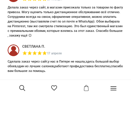
Делала заказ через сайт, в магазин приезжала только за товаром по факту
привоза. Могу оценить только дистанционное обслуживание-всё отлично.
Сотрудники всегда на связи, оформление оперативное, можно оплатить
дистанционно (выставляли счет по эл почте и WhatsApp). Обои выбирала
на Pinterest, там же смотрела стилизацию. Это был единственный магазин
с премиальными обоями, которые взялись за этот заказ. Спасибо большое
, закажу ещё 😊
СВЕТЛАНА П.
17 апреля
Сделала заказ через сайт,у нас в Питере не нашла,здесь большой выбор
обоев,один из лучших салонов,работают профи,доставка бесплатно,спасибо
вам большое за помощь.
Елизавета Петрова
23 июня 2025
Уже двадцать лет знакома с этой кампанией и использую их обои и краски
в разных своих проектах. Всегда готовы подсказать, проконсультировать,
помочь с выбором! Пользуюсь случаем и хочу сказать вам спасибо, что
В корзину
сохраняете возможность прийти в «ламповый» )магазинчик в центре, и
получить вашу экспертную поддержку! Для меня очень важно встречать
настоящих профессионалов!