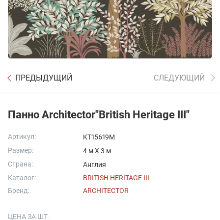
ПРЕДЫДУЩИЙ
СЛЕДУЮЩИЙ
Панно Architector"British Heritage III"
Артикул:
KT15619M
Размер:
4 м X 3 м
Страна:
Англия
Каталог:
BRITISH HERITAGE III
Бренд:
ARCHITECTOR
ЦЕНА ЗА ШТ.