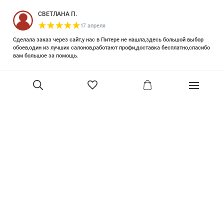
СВЕТЛАНА П.
17 апреля
Сделала заказ через сайт,у нас в Питере не нашла,здесь большой выбор
обоев,один из лучших салонов,работают профи,доставка бесплатно,спасибо
вам большое за помощь.
Елизавета Петрова
23 июня 2025
Уже двадцать лет знакома с этой кампанией и использую их обои и краски
в разных своих проектах. Всегда готовы подсказать, проконсультировать,
помочь с выбором! Пользуюсь случаем и хочу сказать вам спасибо, что
В корзину
сохраняете возможность прийти в «ламповый» )магазинчик в центре, и
получить вашу экспертную поддержку! Для меня очень важно встречать
настоящих профессионалов!
артур малышев
30 марта
Прекрасный салон, вежливое обслуживание и высокий профессионализм с
богатым ассортиментом 👍
Ольга Симонова
2 декабря 2022