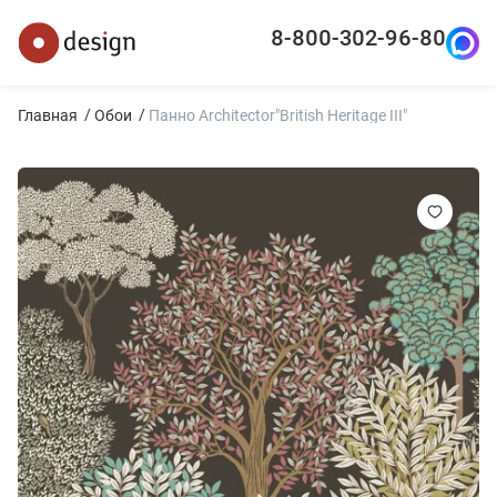
8-800-302-96-80
Главная
Обои
Панно Architector"British Heritage III"