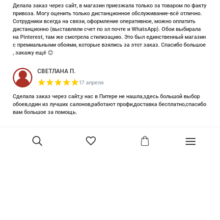
Делала заказ через сайт, в магазин приезжала только за товаром по факту
привоза. Могу оценить только дистанционное обслуживание-всё отлично.
Сотрудники всегда на связи, оформление оперативное, можно оплатить
дистанционно (выставляли счет по эл почте и WhatsApp). Обои выбирала
на Pinterest, там же смотрела стилизацию. Это был единственный магазин
с премиальными обоями, которые взялись за этот заказ. Спасибо большое
, закажу ещё 😊
СВЕТЛАНА П.
17 апреля
Сделала заказ через сайт,у нас в Питере не нашла,здесь большой выбор
обоев,один из лучших салонов,работают профи,доставка бесплатно,спасибо
вам большое за помощь.
Елизавета Петрова
23 июня 2025
Уже двадцать лет знакома с этой кампанией и использую их обои и краски
в разных своих проектах. Всегда готовы подсказать, проконсультировать,
помочь с выбором! Пользуюсь случаем и хочу сказать вам спасибо, что
В корзину
сохраняете возможность прийти в «ламповый» )магазинчик в центре, и
получить вашу экспертную поддержку! Для меня очень важно встречать
настоящих профессионалов!
артур малышев