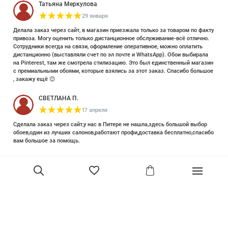
Татьяна Меркулова
29 января
Делала заказ через сайт, в магазин приезжала только за товаром по факту
привоза. Могу оценить только дистанционное обслуживание-всё отлично.
Сотрудники всегда на связи, оформление оперативное, можно оплатить
дистанционно (выставляли счет по эл почте и WhatsApp). Обои выбирала
на Pinterest, там же смотрела стилизацию. Это был единственный магазин
с премиальными обоями, которые взялись за этот заказ. Спасибо большое
, закажу ещё 😊
СВЕТЛАНА П.
17 апреля
Сделала заказ через сайт,у нас в Питере не нашла,здесь большой выбор
обоев,один из лучших салонов,работают профи,доставка бесплатно,спасибо
вам большое за помощь.
Елизавета Петрова
23 июня 2025
Уже двадцать лет знакома с этой кампанией и использую их обои и краски
в разных своих проектах. Всегда готовы подсказать, проконсультировать,
помочь с выбором! Пользуюсь случаем и хочу сказать вам спасибо, что
В корзину
сохраняете возможность прийти в «ламповый» )магазинчик в центре, и
получить вашу экспертную поддержку! Для меня очень важно встречать
настоящих профессионалов!