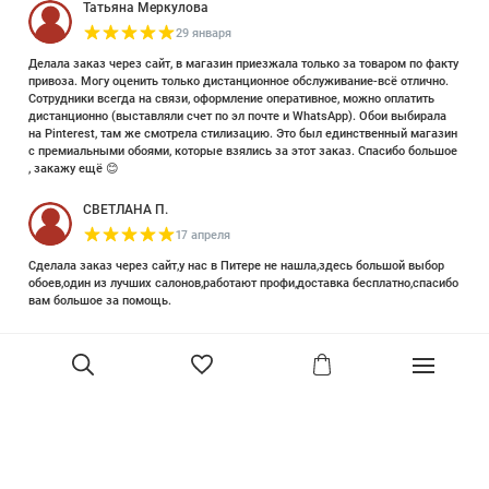
Татьяна Меркулова
29 января
Делала заказ через сайт, в магазин приезжала только за товаром по факту
привоза. Могу оценить только дистанционное обслуживание-всё отлично.
Сотрудники всегда на связи, оформление оперативное, можно оплатить
дистанционно (выставляли счет по эл почте и WhatsApp). Обои выбирала
на Pinterest, там же смотрела стилизацию. Это был единственный магазин
с премиальными обоями, которые взялись за этот заказ. Спасибо большое
, закажу ещё 😊
СВЕТЛАНА П.
17 апреля
Сделала заказ через сайт,у нас в Питере не нашла,здесь большой выбор
обоев,один из лучших салонов,работают профи,доставка бесплатно,спасибо
вам большое за помощь.
Елизавета Петрова
23 июня 2025
Уже двадцать лет знакома с этой кампанией и использую их обои и краски
в разных своих проектах. Всегда готовы подсказать, проконсультировать,
помочь с выбором! Пользуюсь случаем и хочу сказать вам спасибо, что
В корзину
сохраняете возможность прийти в «ламповый» )магазинчик в центре, и
получить вашу экспертную поддержку! Для меня очень важно встречать
настоящих профессионалов!