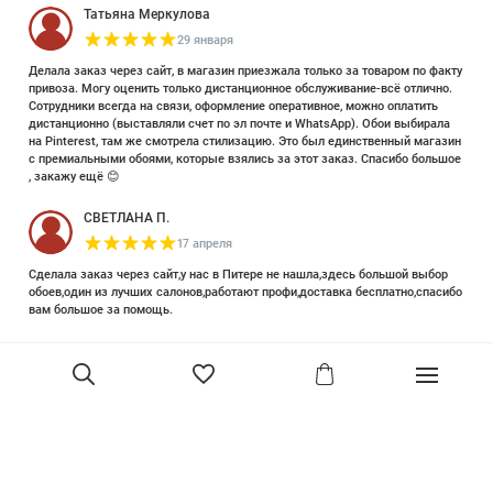
Татьяна Меркулова
29 января
Делала заказ через сайт, в магазин приезжала только за товаром по факту
привоза. Могу оценить только дистанционное обслуживание-всё отлично.
Сотрудники всегда на связи, оформление оперативное, можно оплатить
дистанционно (выставляли счет по эл почте и WhatsApp). Обои выбирала
на Pinterest, там же смотрела стилизацию. Это был единственный магазин
с премиальными обоями, которые взялись за этот заказ. Спасибо большое
, закажу ещё 😊
СВЕТЛАНА П.
17 апреля
Сделала заказ через сайт,у нас в Питере не нашла,здесь большой выбор
обоев,один из лучших салонов,работают профи,доставка бесплатно,спасибо
вам большое за помощь.
Елизавета Петрова
23 июня 2025
Уже двадцать лет знакома с этой кампанией и использую их обои и краски
в разных своих проектах. Всегда готовы подсказать, проконсультировать,
помочь с выбором! Пользуюсь случаем и хочу сказать вам спасибо, что
В корзину
сохраняете возможность прийти в «ламповый» )магазинчик в центре, и
получить вашу экспертную поддержку! Для меня очень важно встречать