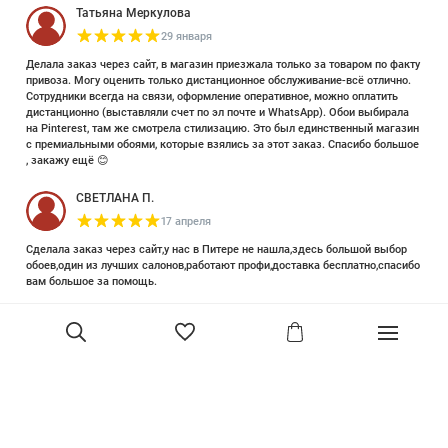
Татьяна Меркулова
29 января
Делала заказ через сайт, в магазин приезжала только за товаром по факту
привоза. Могу оценить только дистанционное обслуживание-всё отлично.
Сотрудники всегда на связи, оформление оперативное, можно оплатить
дистанционно (выставляли счет по эл почте и WhatsApp). Обои выбирала
на Pinterest, там же смотрела стилизацию. Это был единственный магазин
с премиальными обоями, которые взялись за этот заказ. Спасибо большое
, закажу ещё 😊
СВЕТЛАНА П.
17 апреля
Сделала заказ через сайт,у нас в Питере не нашла,здесь большой выбор
обоев,один из лучших салонов,работают профи,доставка бесплатно,спасибо
вам большое за помощь.
Елизавета Петрова
23 июня 2025
Уже двадцать лет знакома с этой кампанией и использую их обои и краски
в разных своих проектах. Всегда готовы подсказать, проконсультировать,
В корзину
помочь с выбором! Пользуюсь случаем и хочу сказать вам спасибо, что
сохраняете возможность прийти в «ламповый» )магазинчик в центре, и
получить вашу экспертную поддержку! Для меня очень важно встречать