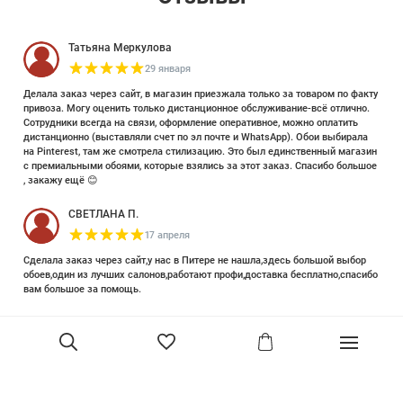
Татьяна Меркулова
29 января
Делала заказ через сайт, в магазин приезжала только за товаром по факту
привоза. Могу оценить только дистанционное обслуживание-всё отлично.
Сотрудники всегда на связи, оформление оперативное, можно оплатить
дистанционно (выставляли счет по эл почте и WhatsApp). Обои выбирала
на Pinterest, там же смотрела стилизацию. Это был единственный магазин
с премиальными обоями, которые взялись за этот заказ. Спасибо большое
, закажу ещё 😊
СВЕТЛАНА П.
17 апреля
Сделала заказ через сайт,у нас в Питере не нашла,здесь большой выбор
обоев,один из лучших салонов,работают профи,доставка бесплатно,спасибо
вам большое за помощь.
Елизавета Петрова
23 июня 2025
Уже двадцать лет знакома с этой кампанией и использую их обои и краски
в разных своих проектах. Всегда готовы подсказать, проконсультировать,
помочь с выбором! Пользуюсь случаем и хочу сказать вам спасибо, что