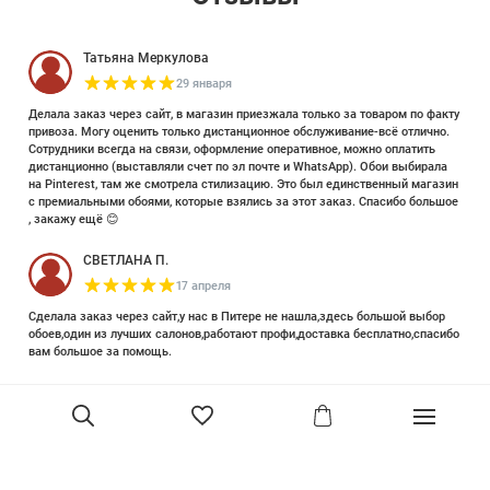
Татьяна Меркулова
29 января
Делала заказ через сайт, в магазин приезжала только за товаром по факту
привоза. Могу оценить только дистанционное обслуживание-всё отлично.
Сотрудники всегда на связи, оформление оперативное, можно оплатить
дистанционно (выставляли счет по эл почте и WhatsApp). Обои выбирала
на Pinterest, там же смотрела стилизацию. Это был единственный магазин
с премиальными обоями, которые взялись за этот заказ. Спасибо большое
, закажу ещё 😊
СВЕТЛАНА П.
17 апреля
Сделала заказ через сайт,у нас в Питере не нашла,здесь большой выбор
обоев,один из лучших салонов,работают профи,доставка бесплатно,спасибо
вам большое за помощь.
Елизавета Петрова
23 июня 2025
Уже двадцать лет знакома с этой кампанией и использую их обои и краски
в разных своих проектах. Всегда готовы подсказать, проконсультировать,
помочь с выбором! Пользуюсь случаем и хочу сказать вам спасибо, что