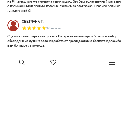
на Pinterest, там же смотрела стилизацию. Это был единственный магазин
с премиальными обоями, которые взялись за этот заказ. Спасибо большое
, закажу ещё 😊
СВЕТЛАНА П.
17 апреля
Сделала заказ через сайт,у нас в Питере не нашла,здесь большой выбор
обоев,один из лучших салонов,работают профи,доставка бесплатно,спасибо
вам большое за помощь.
Елизавета Петрова
23 июня 2025
Уже двадцать лет знакома с этой кампанией и использую их обои и краски
в разных своих проектах. Всегда готовы подсказать, проконсультировать,
помочь с выбором! Пользуюсь случаем и хочу сказать вам спасибо, что
В корзину
сохраняете возможность прийти в «ламповый» )магазинчик в центре, и
получить вашу экспертную поддержку! Для меня очень важно встречать
настоящих профессионалов!
артур малышев
30 марта
Прекрасный салон, вежливое обслуживание и высокий профессионализм с
богатым ассортиментом 👍