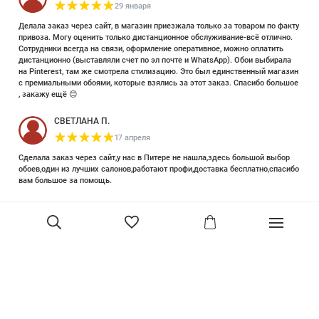
29 января
Делала заказ через сайт, в магазин приезжала только за товаром по факту
привоза. Могу оценить только дистанционное обслуживание-всё отлично.
Сотрудники всегда на связи, оформление оперативное, можно оплатить
дистанционно (выставляли счет по эл почте и WhatsApp). Обои выбирала
на Pinterest, там же смотрела стилизацию. Это был единственный магазин
с премиальными обоями, которые взялись за этот заказ. Спасибо большое
, закажу ещё 😊
СВЕТЛАНА П.
17 апреля
Сделала заказ через сайт,у нас в Питере не нашла,здесь большой выбор
обоев,один из лучших салонов,работают профи,доставка бесплатно,спасибо
вам большое за помощь.
Елизавета Петрова
23 июня 2025
Уже двадцать лет знакома с этой кампанией и использую их обои и краски
в разных своих проектах. Всегда готовы подсказать, проконсультировать,
помочь с выбором! Пользуюсь случаем и хочу сказать вам спасибо, что
В корзину
сохраняете возможность прийти в «ламповый» )магазинчик в центре, и
получить вашу экспертную поддержку! Для меня очень важно встречать
настоящих профессионалов!