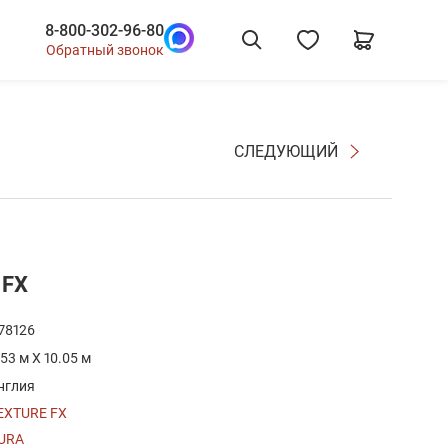
8-800-302-96-80
Обратный звонок
СЛЕДУЮЩИЙ
 FX
78126
.53 м X 10.05 м
нглия
EXTURE FX
URA