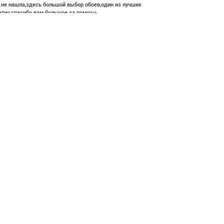
е не нашла,здесь большой выбор обоев,один из лучших
атно,спасибо вам большое за помощь.
 620 ₽
В корзину
ние и высокий профессионализм с богатым ассортиментом 👍