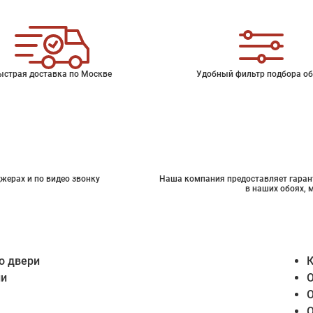
ыстрая доставка по Москве
Удобный фильтр подбора об
жерах и по видео звонку
Наша компания предоставляет гарант
в наших обоях, 
о двери
К
ии
О
О
О