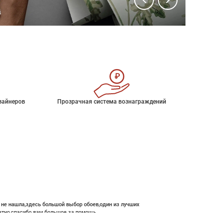
зайнеров
Прозрачная система вознаграждений
е не нашла,здесь большой выбор обоев,один из лучших
атно,спасибо вам большое за помощь.