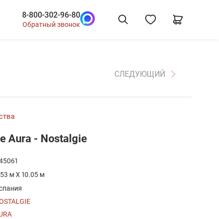
8-800-302-96-80
Обратный звонок
СЛЕДУЮЩИЙ
ства
 Aura - Nostalgie
45061
.53 м X 10.05 м
спания
OSTALGIE
URA