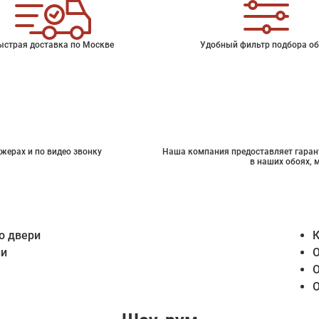
ыстрая доставка по Москве
Удобный фильтр подбора об
жерах и по видео звонку
Наша компания предоставляет гарант
в наших обоях, 
о двери
К
ии
О
О
О