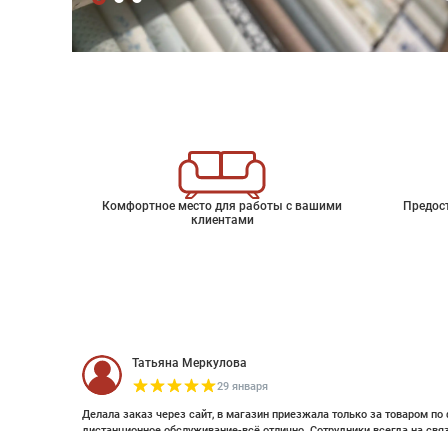
Комфортное место для работы с вашими
Предос
клиентами
Татьяна Меркулова
29 января
Делала заказ через сайт, в магазин приезжала только за товаром по 
дистанционное обслуживание-всё отлично. Сотрудники всегда на свя
оплатить дистанционно (выставляли счет по эл почте и WhatsApp). Об