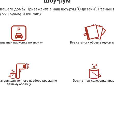
Шоу-рум
ах вашего дома? Приезжайте в наш шоу-рум “О-дизайн”. Разн
уюся краску и лепнину
платная парковка по звонку
Все каталоги обоев в одном 
аторы для точного подбора краски по
Бесплатная колеровка кра
вашему образцу