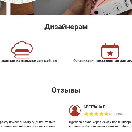
Дизайнерам
тавление материалов для работы
Организация мероприятий для ди
Отзывы
СВЕТЛАНА П.
17 апреля
факту привоза. Могу оценить только
Сделала заказ через сайт,у нас в Питер
зи, оформление оперативное, можно
салонов,работают профи,доставка беспл
ои выбирала на Pinterest, там же