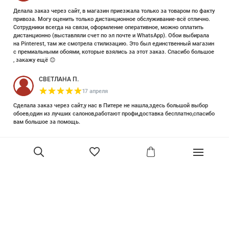
Делала заказ через сайт, в магазин приезжала только за товаром по факту
привоза. Могу оценить только дистанционное обслуживание-всё отлично.
Сотрудники всегда на связи, оформление оперативное, можно оплатить
дистанционно (выставляли счет по эл почте и WhatsApp). Обои выбирала
на Pinterest, там же смотрела стилизацию. Это был единственный магазин
с премиальными обоями, которые взялись за этот заказ. Спасибо большое
, закажу ещё 😊
СВЕТЛАНА П.
17 апреля
Сделала заказ через сайт,у нас в Питере не нашла,здесь большой выбор
обоев,один из лучших салонов,работают профи,доставка бесплатно,спасибо
вам большое за помощь.
Елизавета Петрова
23 июня 2025
Уже двадцать лет знакома с этой кампанией и использую их обои и краски
в разных своих проектах. Всегда готовы подсказать, проконсультировать,
помочь с выбором! Пользуюсь случаем и хочу сказать вам спасибо, что
В корзину
сохраняете возможность прийти в «ламповый» )магазинчик в центре, и
получить вашу экспертную поддержку! Для меня очень важно встречать
настоящих профессионалов!
артур малышев