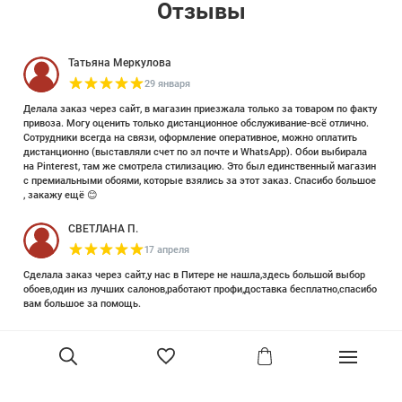
Отзывы
Татьяна Меркулова
29 января
Делала заказ через сайт, в магазин приезжала только за товаром по факту
привоза. Могу оценить только дистанционное обслуживание-всё отлично.
Сотрудники всегда на связи, оформление оперативное, можно оплатить
дистанционно (выставляли счет по эл почте и WhatsApp). Обои выбирала
на Pinterest, там же смотрела стилизацию. Это был единственный магазин
с премиальными обоями, которые взялись за этот заказ. Спасибо большое
, закажу ещё 😊
СВЕТЛАНА П.
17 апреля
Сделала заказ через сайт,у нас в Питере не нашла,здесь большой выбор
обоев,один из лучших салонов,работают профи,доставка бесплатно,спасибо
вам большое за помощь.
Елизавета Петрова
23 июня 2025
Уже двадцать лет знакома с этой кампанией и использую их обои и краски
в разных своих проектах. Всегда готовы подсказать, проконсультировать,