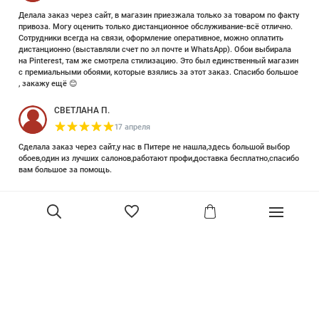
Делала заказ через сайт, в магазин приезжала только за товаром по факту
привоза. Могу оценить только дистанционное обслуживание-всё отлично.
Сотрудники всегда на связи, оформление оперативное, можно оплатить
дистанционно (выставляли счет по эл почте и WhatsApp). Обои выбирала
на Pinterest, там же смотрела стилизацию. Это был единственный магазин
с премиальными обоями, которые взялись за этот заказ. Спасибо большое
, закажу ещё 😊
СВЕТЛАНА П.
17 апреля
Сделала заказ через сайт,у нас в Питере не нашла,здесь большой выбор
обоев,один из лучших салонов,работают профи,доставка бесплатно,спасибо
вам большое за помощь.
Елизавета Петрова
23 июня 2025
Уже двадцать лет знакома с этой кампанией и использую их обои и краски
в разных своих проектах. Всегда готовы подсказать, проконсультировать,
помочь с выбором! Пользуюсь случаем и хочу сказать вам спасибо, что
В корзину
сохраняете возможность прийти в «ламповый» )магазинчик в центре, и
получить вашу экспертную поддержку! Для меня очень важно встречать
настоящих профессионалов!
артур малышев