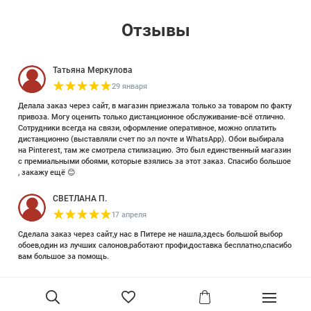
Отзывы
Татьяна Меркулова
29 января
Делала заказ через сайт, в магазин приезжала только за товаром по факту
привоза. Могу оценить только дистанционное обслуживание-всё отлично.
Сотрудники всегда на связи, оформление оперативное, можно оплатить
дистанционно (выставляли счет по эл почте и WhatsApp). Обои выбирала
на Pinterest, там же смотрела стилизацию. Это был единственный магазин
с премиальными обоями, которые взялись за этот заказ. Спасибо большое
, закажу ещё 😊
СВЕТЛАНА П.
17 апреля
Сделала заказ через сайт,у нас в Питере не нашла,здесь большой выбор
обоев,один из лучших салонов,работают профи,доставка бесплатно,спасибо
вам большое за помощь.
Елизавета Петрова
23 июня 2025