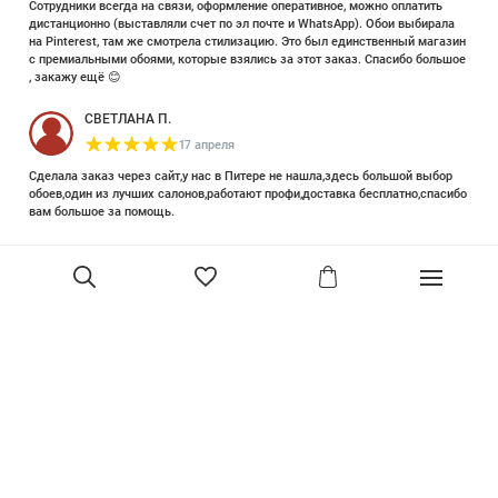
Сотрудники всегда на связи, оформление оперативное, можно оплатить
дистанционно (выставляли счет по эл почте и WhatsApp). Обои выбирала
на Pinterest, там же смотрела стилизацию. Это был единственный магазин
с премиальными обоями, которые взялись за этот заказ. Спасибо большое
, закажу ещё 😊
СВЕТЛАНА П.
17 апреля
Сделала заказ через сайт,у нас в Питере не нашла,здесь большой выбор
обоев,один из лучших салонов,работают профи,доставка бесплатно,спасибо
вам большое за помощь.
Елизавета Петрова
23 июня 2025
Уже двадцать лет знакома с этой кампанией и использую их обои и краски
в разных своих проектах. Всегда готовы подсказать, проконсультировать,
помочь с выбором! Пользуюсь случаем и хочу сказать вам спасибо, что
В корзину
сохраняете возможность прийти в «ламповый» )магазинчик в центре, и
получить вашу экспертную поддержку! Для меня очень важно встречать
настоящих профессионалов!
артур малышев
30 марта