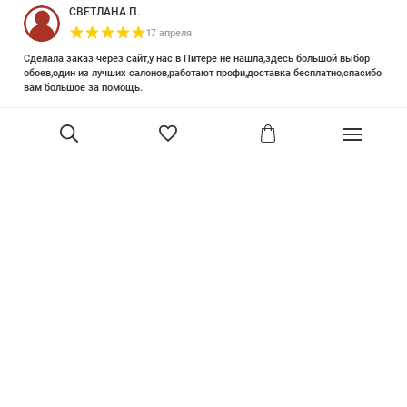
СВЕТЛАНА П.
17 апреля
Сделала заказ через сайт,у нас в Питере не нашла,здесь большой выбор
обоев,один из лучших салонов,работают профи,доставка бесплатно,спасибо
вам большое за помощь.
Елизавета Петрова
23 июня 2025
Уже двадцать лет знакома с этой кампанией и использую их обои и краски
в разных своих проектах. Всегда готовы подсказать, проконсультировать,
В корзину
помочь с выбором! Пользуюсь случаем и хочу сказать вам спасибо, что
сохраняете возможность прийти в «ламповый» )магазинчик в центре, и
получить вашу экспертную поддержку! Для меня очень важно встречать
настоящих профессионалов!
артур малышев
30 марта
Прекрасный салон, вежливое обслуживание и высокий профессионализм с
богатым ассортиментом 👍
Ольга Симонова
2 декабря 2022