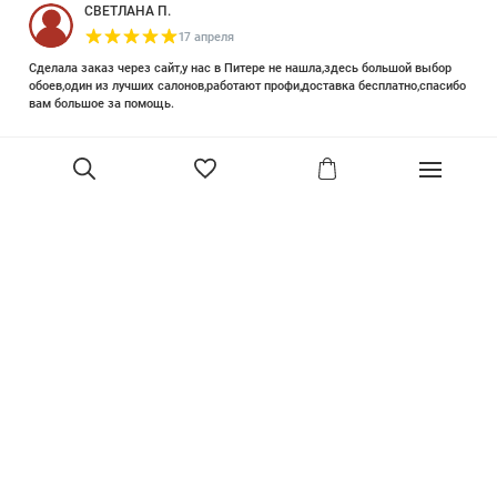
СВЕТЛАНА П.
17 апреля
Сделала заказ через сайт,у нас в Питере не нашла,здесь большой выбор
обоев,один из лучших салонов,работают профи,доставка бесплатно,спасибо
вам большое за помощь.
Елизавета Петрова
23 июня 2025
Уже двадцать лет знакома с этой кампанией и использую их обои и краски
в разных своих проектах. Всегда готовы подсказать, проконсультировать,
помочь с выбором! Пользуюсь случаем и хочу сказать вам спасибо, что
В корзину
сохраняете возможность прийти в «ламповый» )магазинчик в центре, и
получить вашу экспертную поддержку! Для меня очень важно встречать
настоящих профессионалов!
артур малышев
30 марта
Прекрасный салон, вежливое обслуживание и высокий профессионализм с
богатым ассортиментом 👍
Ольга Симонова
2 декабря 2022