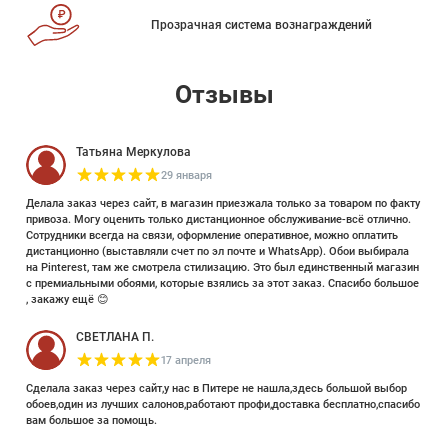
Прозрачная система вознаграждений
Отзывы
Татьяна Меркулова
29 января
Делала заказ через сайт, в магазин приезжала только за товаром по факту
привоза. Могу оценить только дистанционное обслуживание-всё отлично.
Сотрудники всегда на связи, оформление оперативное, можно оплатить
дистанционно (выставляли счет по эл почте и WhatsApp). Обои выбирала
на Pinterest, там же смотрела стилизацию. Это был единственный магазин
с премиальными обоями, которые взялись за этот заказ. Спасибо большое
, закажу ещё 😊
СВЕТЛАНА П.
17 апреля
Сделала заказ через сайт,у нас в Питере не нашла,здесь большой выбор
обоев,один из лучших салонов,работают профи,доставка бесплатно,спасибо
вам большое за помощь.