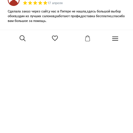
17 апреля
Сделала заказ через сайт,у нас в Питере не нашла,здесь большой выбор
обоев,один из лучших салонов,работают профи,доставка бесплатно,спасибо
вам большое за помощь.
Елизавета Петрова
23 июня 2025
Уже двадцать лет знакома с этой кампанией и использую их обои и краски
в разных своих проектах. Всегда готовы подсказать, проконсультировать,
помочь с выбором! Пользуюсь случаем и хочу сказать вам спасибо, что
В корзину
сохраняете возможность прийти в «ламповый» )магазинчик в центре, и
получить вашу экспертную поддержку! Для меня очень важно встречать
настоящих профессионалов!
артур малышев
30 марта
Прекрасный салон, вежливое обслуживание и высокий профессионализм с
богатым ассортиментом 👍
Ольга Симонова
2 декабря 2022
Покупала обои. Выбирала долго, спасибо за терпение продавцу. Все