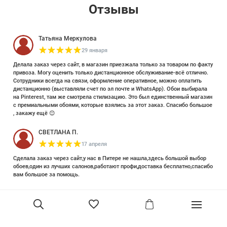
Отзывы
Татьяна Меркулова
29 января
Делала заказ через сайт, в магазин приезжала только за товаром по факту
привоза. Могу оценить только дистанционное обслуживание-всё отлично.
Сотрудники всегда на связи, оформление оперативное, можно оплатить
дистанционно (выставляли счет по эл почте и WhatsApp). Обои выбирала
на Pinterest, там же смотрела стилизацию. Это был единственный магазин
с премиальными обоями, которые взялись за этот заказ. Спасибо большое
, закажу ещё 😊
СВЕТЛАНА П.
17 апреля
Сделала заказ через сайт,у нас в Питере не нашла,здесь большой выбор
обоев,один из лучших салонов,работают профи,доставка бесплатно,спасибо
вам большое за помощь.
Елизавета Петрова
23 июня 2025
Уже двадцать лет знакома с этой кампанией и использую их обои и краски