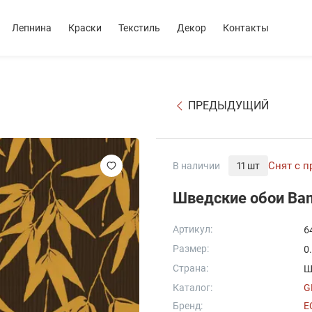
Лепнина
Краски
Текстиль
Декор
Контакты
ПРЕДЫДУЩИЙ
Снят с 
В наличии
11 шт
Шведские обои Ba
Артикул:
6
Размер:
0
Страна:
Ш
Каталог:
G
Бренд:
E