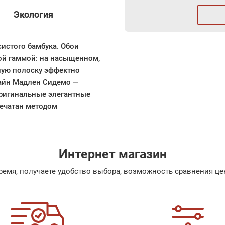
Экология
систого бамбука. Обои
ой гаммой: на насыщенном,
ную полоску эффектно
зайн Мадлен Сидемо —
оригинальные элегантные
печатан методом
Интернет магазин
емя, получаете удобство выбора, возможность сравнения цен