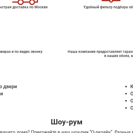
ыстрая доставка по Москве
Удобный фильтр подбора об
жерах и по видео звонку
Наша компания предоставляет гарант
в наших обоях, 
о двери
К
ии
О
О
О
Шоу-рум
ах вашего дома? Приезжайте в наш шоу-рум “О-дизайн”. Разн