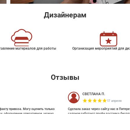
Дизайнерам
тавление материалов для работы
Организация мероприятий для ди
Отзывы
СВЕТЛАНА П.
17 апреля
факту привоза. Могу оценить только
Сделала заказ через сайт,у нас в Питер
зи, оформление оперативное, можно
салонов,работают профи,доставка беспл
ои выбирала на Pinterest, там же
и обоями, которые взялись за этот
63 %