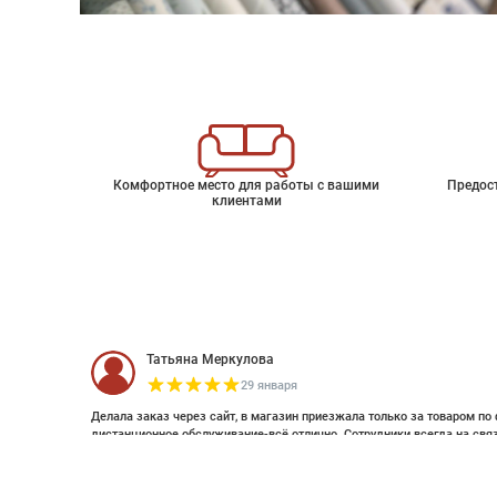
Комфортное место для работы с вашими
Предос
клиентами
Татьяна Меркулова
29 января
Делала заказ через сайт, в магазин приезжала только за товаром по 
дистанционное обслуживание-всё отлично. Сотрудники всегда на свя
оплатить дистанционно (выставляли счет по эл почте и WhatsApp). Об
Шведские обои Bamboo Garden
смотрела стилизацию. Это был единственный магазин с премиальным
заказ. Спасибо большое , закажу ещё 😊