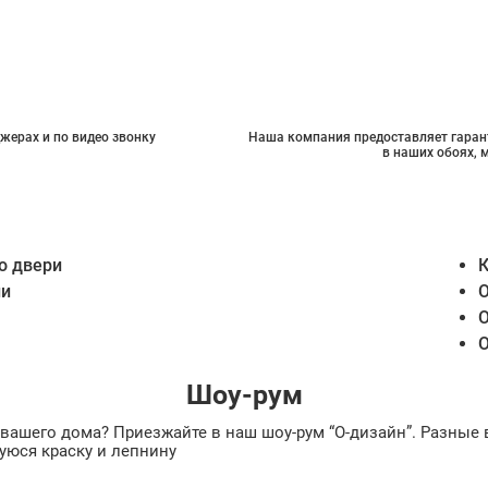
жерах и по видео звонку
Наша компания предоставляет гарант
в наших обоях, 
о двери
К
ии
О
О
О
Шоу-рум
ах вашего дома? Приезжайте в наш шоу-рум “О-дизайн”. Разн
уюся краску и лепнину