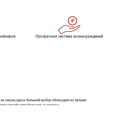
зайнеров
Прозрачная система вознаграждений
е не нашла,здесь большой выбор обоев,один из лучших
атно,спасибо вам большое за помощь.
В корзину
16 000 ₽