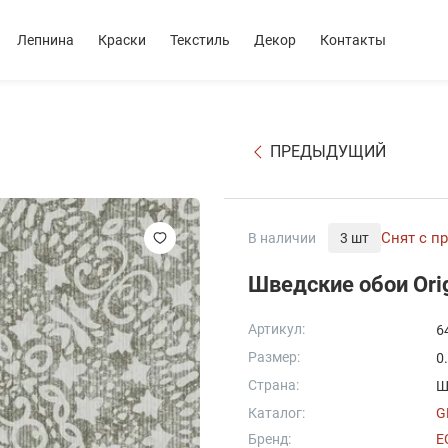
Лепнина
Краски
Текстиль
Декор
Контакты
ПРЕДЫДУЩИЙ
Снят с п
В наличии
3 шт
Шведские обои Ori
Артикул:
6
Размер:
0
Страна:
Ш
Каталог:
G
Бренд:
E