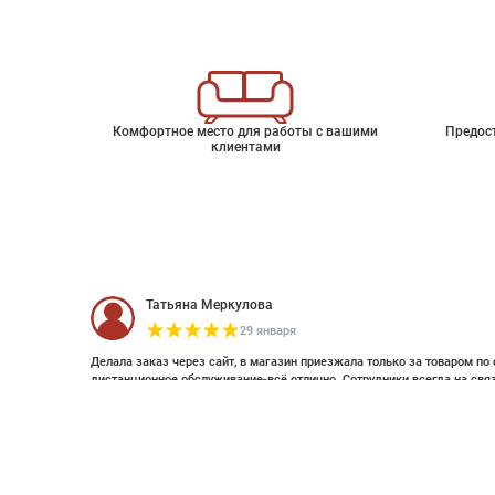
Комфортное место для работы с вашими
Предос
клиентами
Татьяна Меркулова
29 января
Делала заказ через сайт, в магазин приезжала только за товаром по 
дистанционное обслуживание-всё отлично. Сотрудники всегда на свя
оплатить дистанционно (выставляли счет по эл почте и WhatsApp). Об
Шведские обои Origin
смотрела стилизацию. Это был единственный магазин с премиальным
заказ. Спасибо большое , закажу ещё 😊
Артикул
6464