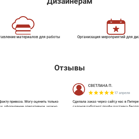
Дизайнерам
тавление материалов для работы
Организация мероприятий для ди
Отзывы
СВЕТЛАНА П.
17 апреля
факту привоза. Могу оценить только
Сделала заказ через сайт,у нас в Питер
зи, оформление оперативное, можно
салонов,работают профи,доставка беспл
ои выбирала на Pinterest, там же
и обоями, которые взялись за этот
63 %
5 920 ₽