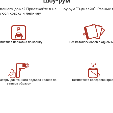
Шоу-рум
ах вашего дома? Приезжайте в наш шоу-рум “О-дизайн”. Разн
уюся краску и лепнину
платная парковка по звонку
Все каталоги обоев в одном 
аторы для точного подбора краски по
Бесплатная колеровка кра
вашему образцу