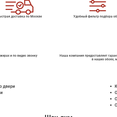
ыстрая доставка по Москве
Удобный фильтр подбора об
жерах и по видео звонку
Наша компания предоставляет гарант
в наших обоях, 
о двери
К
ии
О
О
О