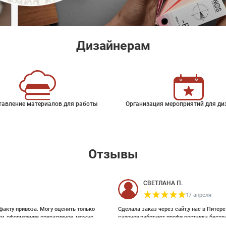
Дизайнерам
тавление материалов для работы
Организация мероприятий для ди
Отзывы
СВЕТЛАНА П.
17 апреля
факту привоза. Могу оценить только
Сделала заказ через сайт,у нас в Питер
зи, оформление оперативное, можно
салонов,работают профи,доставка беспл
ои выбирала на Pinterest, там же