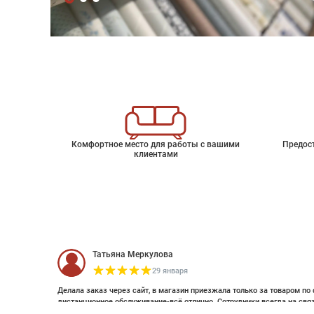
Комфортное место для работы с вашими
Предос
клиентами
Татьяна Меркулова
29 января
Делала заказ через сайт, в магазин приезжала только за товаром по 
дистанционное обслуживание-всё отлично. Сотрудники всегда на свя
оплатить дистанционно (выставляли счет по эл почте и WhatsApp). Об