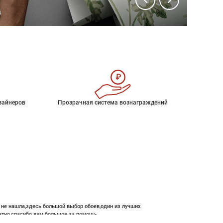
зайнеров
Прозрачная система вознаграждений
е не нашла,здесь большой выбор обоев,один из лучших
атно,спасибо вам большое за помощь.