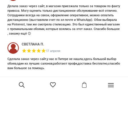
Делала заказ через сайт, в магазин приезжала только за товаром по факту
привоза. Могу оценить только дистанционное обслуживание-всё отлично.
Сотрудники всегда на связи, оформление оперативное, можно оплатить
дистанционно (выставляли счет по эл почте и WhatsApp). Обои выбирала
на Pinterest, там же смотрела стилизацию. Это был единственный магазин
с премиальными обоями, которые взялись за этот заказ. Спасибо большое
, закажу ещё 😊
СВЕТЛАНА П.
17 апреля
Сделала заказ через сайт,у нас в Питере не нашла,здесь большой выбор
обоев,один из лучших салонов,работают профи,доставка бесплатно,спасибо
вам большое за помощь.
Елизавета Петрова
23 июня 2025
Уже двадцать лет знакома с этой кампанией и использую их обои и краски
в разных своих проектах. Всегда готовы подсказать, проконсультировать,
помочь с выбором! Пользуюсь случаем и хочу сказать вам спасибо, что
В корзину
сохраняете возможность прийти в «ламповый» )магазинчик в центре, и
получить вашу экспертную поддержку! Для меня очень важно встречать
настоящих профессионалов!
артур малышев